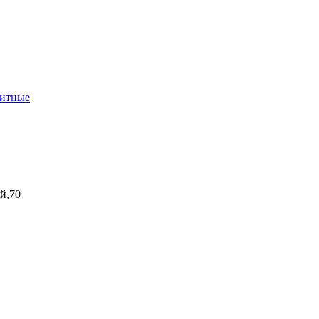
нитные
ой,70