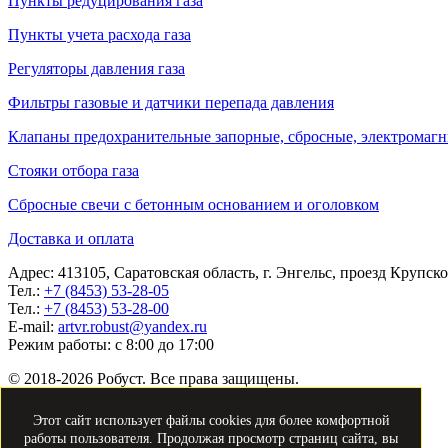
Пункты редуцирования газа
Пункты учета расхода газа
Регуляторы давления газа
Фильтры газовые и датчики перепада давления
Клапаны предохранительные запорные, сбросные, электромаг
Стояки отбора газа
Сбросные свечи с бетонным основанием и оголовком
Доставка и оплата
Адрес: 413105, Саратовская область, г. Энгельс, проезд Крупск
Тел.:
+7 (8453) 53-28-05
Тел.:
+7 (8453) 53-28-00
E-mail:
artvr.robust@yandex.ru
Режим работы: с 8:00 до 17:00
© 2018-2026 Робуст. Все права защищены.
Политика конфиденциальности
Этот сайт использует файлы cookies для более комфортной
работы пользователя. Продолжая просмотр страниц сайта, вы
Согласие на обработку
персональных данных