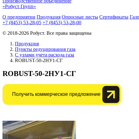
Производственное объединение
«Робуст Групп»
О предприятии
Продукция
Опросные листы
Сертификаты
Гал
+7 (8453) 53-28-05
+7 (8453) 53-28-00
© 2018-2026 Робуст. Все права защищены
Продукция
Пункты редуцирования газа
C узлами учета расхода газа
ROBUST-50-2НУ1-СГ
ROBUST-50-2НУ1-СГ
Получить коммерческое предложение