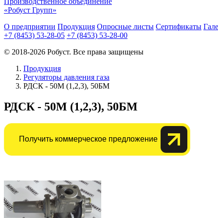
Производственное объединение
«Робуст Групп»
О предприятии
Продукция
Опросные листы
Сертификаты
Гал
+7 (8453) 53-28-05
+7 (8453) 53-28-00
© 2018-2026 Робуст. Все права защищены
Продукция
Регуляторы давления газа
РДСК - 50М (1,2,3), 50БМ
РДСК - 50М (1,2,3), 50БМ
Получить коммерческое предложение