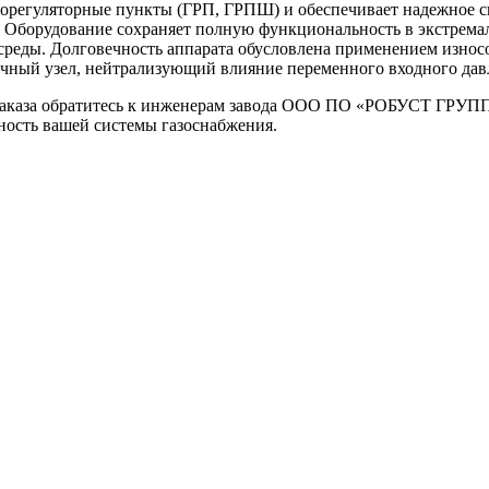
азорегуляторные пункты (ГРП, ГРПШ) и обеспечивает надежное 
Оборудование сохраняет полную функциональность в экстремаль
реды. Долговечность аппарата обусловлена применением износос
очный узел, нейтрализующий влияние переменного входного дав
 заказа обратитесь к инженерам завода ООО ПО «РОБУСТ ГРУПП
ность вашей системы газоснабжения.