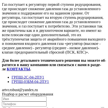
Газ поступает к регулятору первой ступени редуцирования,
где происходит снижение давления газа до установленного
значения и поддержание его на заданном уровне. От
регулятора, газ поступает на вторую ступень редуцирования,
где происходит снижение давления газа до установленного
значения, и газ поступает к потребителю. Эти установки так
же практичны как и в двухниточном варианте, но имеют ко
всем плюсам еще один дополнительный, это их
трёхступенчатая защита от аварийного повышения выходного
и понижения входного давления газа «регулятор (высокое -
среднее давление) - регулятор (среднее - низкое давление)-
клапан предохранительный сбросной (ПСК, КПС)».
Для бо­лее де­таль­но­го тех­ни­чес­ко­го ре­ше­ния вы мо­же­те об­
ра­тит­ся в на­шу ком­па­нию или свя­зать­ся с на­ми в раз­де­
ле
КОН­ТАК­ТЫ
.
ГРПШ-2С-04-2ПУ1
ГРПШ-03БМ-04-2ПУ1
artvr.robust@yandex.ru
Подбор и расчет оборудования