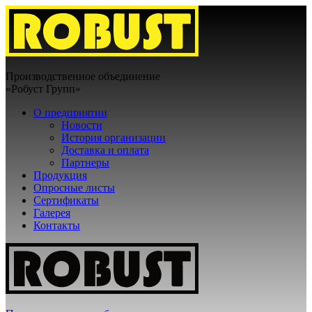
Производственное объединение
«Робуст Групп»
О предприятии
Новости
История организации
Доставка и оплата
Партнеры
Продукция
Опросные листы
Сертификаты
Галерея
Контакты