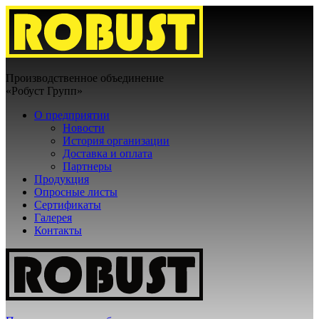
Производственное объединение
«Робуст Групп»
О предприятии
Новости
История организации
Доставка и оплата
Партнеры
Продукция
Опросные листы
Сертификаты
Галерея
Контакты