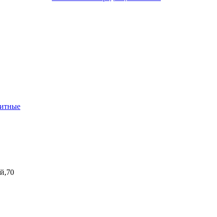
нитные
ой,70