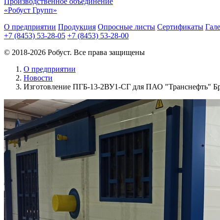
Производственное объединение
«Робуст Групп»
О предприятии
Продукция
Опросные листы
Сертификаты
Гал
+7 (8453) 53-28-05
+7 (8453) 53-28-00
© 2018-2026 Робуст. Все права защищены
О предприятии
Новости
Изготовление ПГБ-13-2ВУ1-СГ для ПАО "Транснефть" Бр