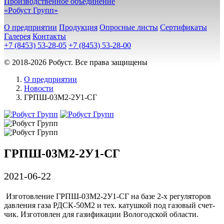
Производственное объединение
«Робуст Групп»
О предприятии
Продукция
Опросные листы
Сертификаты
Галерея
Контакты
+7 (8453) 53-28-05
+7 (8453) 53-28-00
© 2018-2026 Робуст. Все права защищены
О предприятии
Новости
ГРПШ-03М2-2У1-СГ
ГРПШ-03М2-2У1-СГ
2021-06-22
Из­го­тов­ле­ние ГРПШ-03М2-2У1-СГ на ба­зе 2-х ре­гу­ля­то­ров
дав­ле­ния га­за РДСК-50М2 и тех. ка­туш­кой под га­зо­вый счет­
чик. Из­го­тов­лен для га­зи­фи­ка­ции Вологодской об­лас­ти.