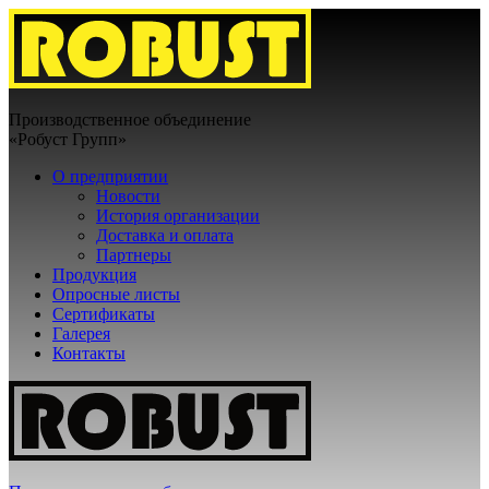
Производственное объединение
«Робуст Групп»
О предприятии
Новости
История организации
Доставка и оплата
Партнеры
Продукция
Опросные листы
Сертификаты
Галерея
Контакты