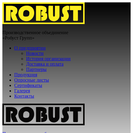
Производственное объединение
«Робуст Групп»
О предприятии
Новости
История организации
Доставка и оплата
Партнеры
Продукция
Опросные листы
Сертификаты
Галерея
Контакты